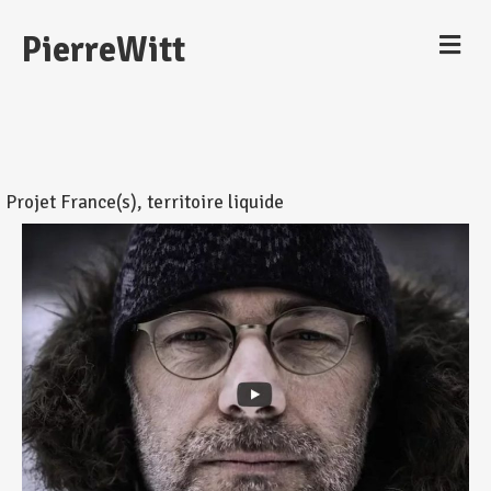
M
PierreWitt
e
n
u
Projet France(s), territoire liquide