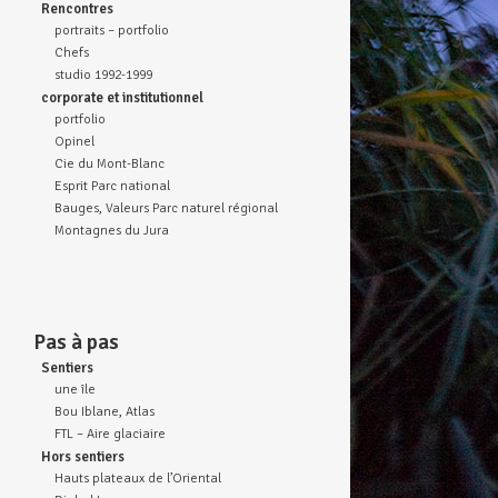
Rencontres
portraits – portfolio
Chefs
studio 1992-1999
corporate et institutionnel
portfolio
Opinel
Cie du Mont-Blanc
Esprit Parc national
Bauges, Valeurs Parc naturel régional
Montagnes du Jura
Pas à pas
Sentiers
une île
Bou Iblane, Atlas
FTL – Aire glaciaire
Hors sentiers
Hauts plateaux de l’Oriental