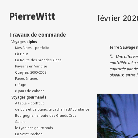
PierreWitt
février 20
Travaux de commande
Voyages alpins
Terre Sauvage n
Mes Alpes – portfolio
Là Haut
"... Une efferve
La Route des Grandes Alpes
contrôlée ici a 
Paysans en Vanoise
capturée par de
Queyras, 2000-2002
oiseaux, entre 
Faces à faces
refuge
8 jours de cabane
Voyages gourmands
A table – portfolio
de bois et de blanc, le vacherin d’Abondance
Bourgogne, la route des Grands Crus
Salers
le Lyon des gourmands
La Saint Cochon